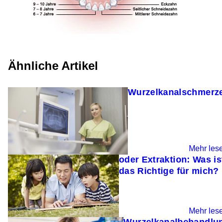
Ähnliche Artikel
Die Wahrheit über
Wurzelkanalschmerz
Wurzelkanalbehandlun
Mehr les
oder Extraktion: Was is
das Richtige für mich?
Ist eine
Mehr les
Wurzelkanalbehandlu