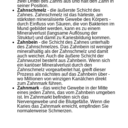
zwei Drittel des Zahns aus und hält den Zahn in
seiner Position.
Zahnschmelz
- die äußerste Schicht des
Zahnes. Zahnschmelz ist das härteste, am
stärksten mineralisierte Gewebe des Körpers -
durch Einfluss von Säuren, die von Bakterien im
Mund gebildet werden, kann es zu einem
Mineralverlust (langsame Auflösung der
Struktur) und damit zu Kariesbildung kommen.
Zahnbein
- die Schicht des Zahnes unterhalb
des Zahnschmelzes. Das Zahnbein ist weniger
mineralhaltig als der Zahnschmelz und damit
auch weicher. Auch die äußere Schicht der
Zahnwurzel besteht aus Zahnbein. Wenn sich
ein kariöser Mineralverlust durch den
Zahnschmelz vorgearbeitet hat, greift dieser
Prozess als nächstes auf das Zahnbein über -
wo Millionen von winzigen Kanälchen direkt
zum Zahnmark führen.
Zahnmark
- das weiche Gewebe in der Mitte
eines jeden Zahns, das vom Zahnbein umgeben
ist. Im Zahnmarkt befinden sich das
Nervengewebe und die Blutgefäße. Wenn die
Karies das Zahnmark erreicht, empfinden Sie
normalerweise Schmerzen.