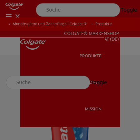
Toggle
Mundhygiene und Zahnpflege | Colgate®
Produkte
FÜR FACHKREISE
COLGATE® MARKENSHOP
AT (DE)
PRODUKTE
PRODUKTE
Toggle
MUNDGESUNDHEIT
MUNDGESUNDHEIT
MISSION
MISSION