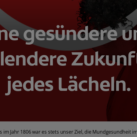
ine gesündere u
lendere Zukunft
jedes Lächeln.
im Jahr 1806 war es stets unser Ziel, die Mundgesundheit 