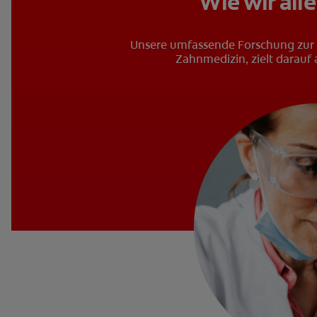
Wie wir all
Unsere umfassende Forschung zur 
Zahnmedizin, zielt darauf 