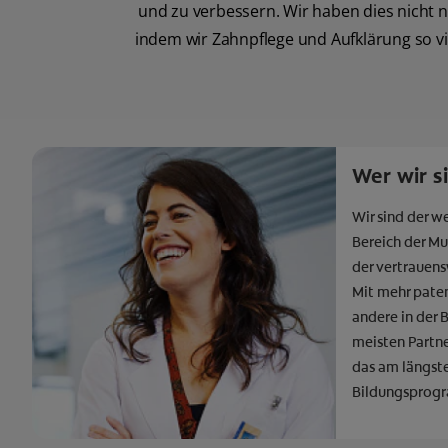
und zu verbessern. Wir haben dies nicht 
indem wir Zahnpflege und Aufklärung so v
Wer wir s
Wir sind der w
Bereich der M
der vertrauens
Mit mehr paten
andere in der 
meisten Partn
das am längst
Bildungsprog