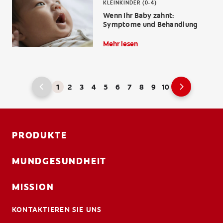
KLEINKINDER (0-4)
Wenn Ihr Baby zahnt:
Symptome und Behandlung
Mehr lesen
1
2
3
4
5
6
7
8
9
10
PRODUKTE
MUNDGESUNDHEIT
MISSION
KONTAKTIEREN SIE UNS