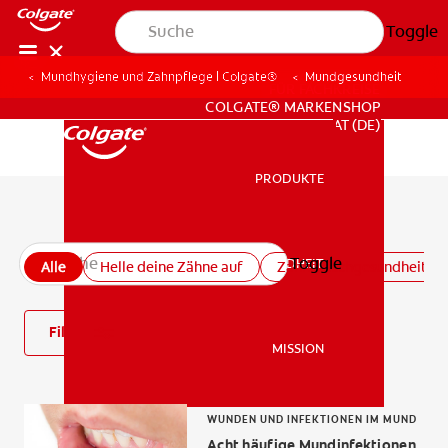
Toggle
Mundhygiene und Zahnpflege | Colgate®
Mundgesundheit
FÜR FACHKREISE
COLGATE® MARKENSHOP
AT (DE)
PRODUKTE
PRODUKTE
Alle Artikel zur Mundgesundheit
Toggle
MUNDGESUNDHEIT
Alle
Helle deine Zähne auf
Zahnfleischgesundheit
MUNDGESUNDHEIT
Filter
MISSION
MISSION
WUNDEN UND INFEKTIONEN IM MUND
Acht häufige Mundinfektionen