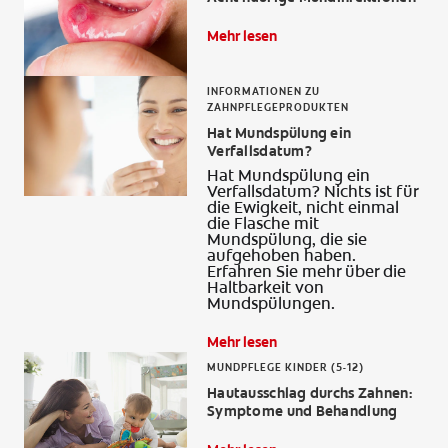
Mehr lesen
INFORMATIONEN ZU
FÜR FACHKREISE
ZAHNPFLEGEPRODUKTEN
Hat Mundspülung ein
COLGATE® MARKENSHOP
Verfallsdatum?
Hat Mundspülung ein
AT (DE)
Verfallsdatum? Nichts ist für
die Ewigkeit, nicht einmal
die Flasche mit
Mundspülung, die sie
aufgehoben haben.
Erfahren Sie mehr über die
Haltbarkeit von
Mundspülungen.
Mehr lesen
MUNDPFLEGE KINDER (5-12)
Hautausschlag durchs Zahnen:
Symptome und Behandlung