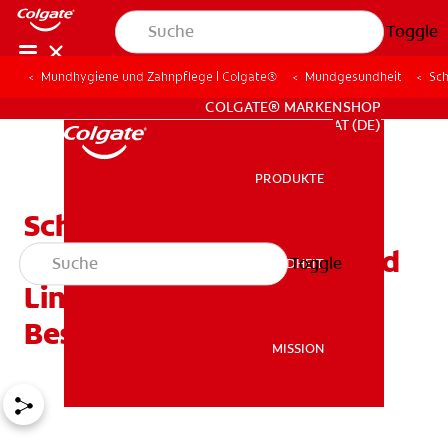
Toggle
Mundhygiene und Zahnpflege | Colgate®
Mundgesundheit
Sc
FÜR FACHKREISE
COLGATE® MARKENSHOP
AT (DE)
PRODUKTE
PRODUKTE
Schwellungen am
Zahnfleisch: Ursachen und
Toggle
MUNDGESUNDHEIT
MUNDGESUNDHEIT
Linderung von
Beschwerden
MISSION
MISSION