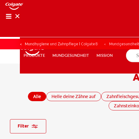
Mundhygiene und Zahnpflege | Colgate®
Mundgesundhei
MUNDGESUNDHEIT
MISSION
PRODUKTE
PRODUKTE
MUNDGESUNDHEIT
MISSION
A
FÜR FACHKREISE
COLGATE® MARKENSHOP
AT (DE)
Alle
Helle deine Zähne auf
Zahnfleischges
Zahnsteinko
Filter