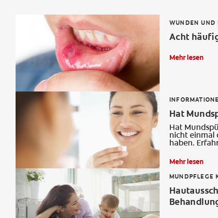
WUNDEN UND 
Acht häufi
Mehr lesen
INFORMATION
Hat Mundsp
Hat Mundspülu
nicht einmal
haben. Erfah
Mehr lesen
MUNDPFLEGE K
Hautaussch
Behandlun