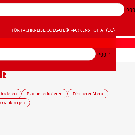
Togg
FÜR FACHKREISE
COLGATE® MARKENSHOP
AT (DE)
Toggle
it
duzieren
Plaque reduzieren
Frischerer Atem
rkrankungen