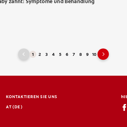
aby zahnt: Symptome und Behandlung
1
2
3
4
5
6
7
8
9
10
KONTAKTIEREN SIE UNS
ht
AT (DE)