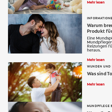
Mehr lesen
INFORMATION
Warum bren
Produkt für
Eine Mundspü
Mundpflegero
Reizungen fü
heraus.
Mehr lesen
WUNDEN UND 
Was sind To
Mehr lesen
MUNDPFLEGE B