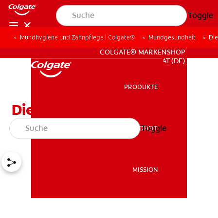
Toggle
Mundhygiene und Zahnpflege | Colgate®
Mundgesundheit
Die
FÜR FACHKREISE
COLGATE® MARKENSHOP
AT (DE)
PRODUKTE
PRODUKTE
Die Zahnentwicklung bei
Ihrem Baby
Toggle
MUNDGESUNDHEIT
MUNDGESUNDHEIT
MISSION
MISSION