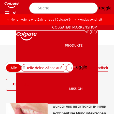
Toggle
Mundhygiene und Zahnpflege | Colgate®
Mundgesundheit
FÜR FACHKREISE
COLGATE® MARKENSHOP
AT (DE)
PRODUKTE
PRODUKTE
Alle Artikel zur Mundgesundheit
Toggle
MUNDGESUNDHEIT
Alle
Helle deine Zähne auf
Zahnfleischgesundheit
MUNDGESUNDHEIT
Filter
MISSION
MISSION
WUNDEN UND INFEKTIONEN IM MUND
Acht häufige Mundinfektionen