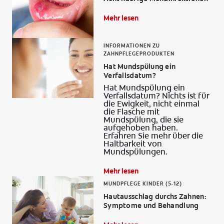
Mehr lesen
INFORMATIONEN ZU
FÜR FACHKREISE
ZAHNPFLEGEPRODUKTEN
Hat Mundspülung ein
COLGATE® MARKENSHOP
Verfallsdatum?
Hat Mundspülung ein
AT (DE)
Verfallsdatum? Nichts ist für
die Ewigkeit, nicht einmal
die Flasche mit
Mundspülung, die sie
aufgehoben haben.
Erfahren Sie mehr über die
Haltbarkeit von
Mundspülungen.
Mehr lesen
MUNDPFLEGE KINDER (5-12)
Hautausschlag durchs Zahnen:
Symptome und Behandlung