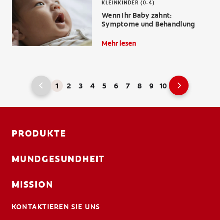
KLEINKINDER (0-4)
Wenn Ihr Baby zahnt:
Symptome und Behandlung
Mehr lesen
1
2
3
4
5
6
7
8
9
10
PRODUKTE
MUNDGESUNDHEIT
MISSION
KONTAKTIEREN SIE UNS