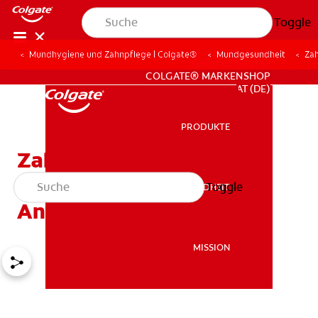
Toggle
Mundhygiene und Zahnpflege | Colgate®
Mundgesundheit
Zah
FÜR FACHKREISE
COLGATE® MARKENSHOP
AT (DE)
PRODUKTE
PRODUKTE
Zahnfüllungen: Eine
schmerzhafte
Toggle
MUNDGESUNDHEIT
MUNDGESUNDHEIT
Angelegenheit?
MISSION
MISSION