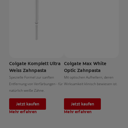
Colgate Komplett Ultra
Colgate Max White
Weiss Zahnpasta
Optic Zahnpasta
Spezielle Formel zur sanften
Mit optischen Aufhellern, deren
Entfernung von Verfärbungen - für
Wirksamkeit klinisch bewiesen ist.
natürlich weiße Zähne.
Jetzt kaufen
Jetzt kaufen
Mehr erfahren
Mehr erfahren