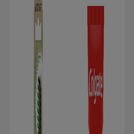
FÜR FACHKREISE
COLGATE® MARKENSHOP
AT (DE)