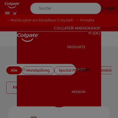
Toggle
Mundhygiene und Zahnpflege | Colgate®
Produkte
FÜR FACHKREISE
COLGATE® MARKENSHOP
AT (DE)
PRODUKTE
PRODUKTE
Alle Produkte
Toggle
MUNDGESUNDHEIT
Alle
Mundspülung
Spezial-Produkte
Zahnbürste
MUNDGESUNDHEIT
Filter
MISSION
MISSION