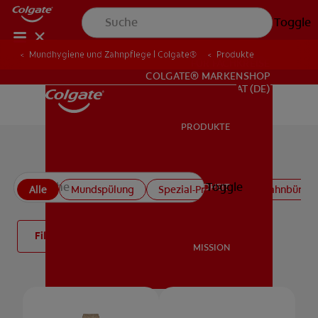
Toggle
Mundhygiene und Zahnpflege | Colgate®
Produkte
FÜR FACHKREISE
COLGATE® MARKENSHOP
AT (DE)
PRODUKTE
PRODUKTE
Alle Produkte
Toggle
MUNDGESUNDHEIT
Alle
Mundspülung
Spezial-Produkte
Zahnbürste
MUNDGESUNDHEIT
Filter
MISSION
MISSION