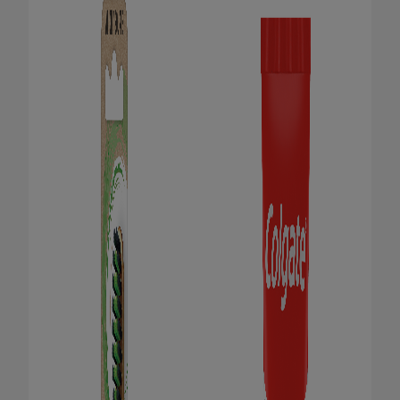
FÜR FACHKREISE
COLGATE® MARKENSHOP
AT (DE)