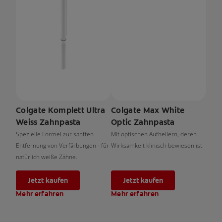
Colgate Komplett Ultra
Colgate Max White
Weiss Zahnpasta
Optic Zahnpasta
Spezielle Formel zur sanften
Mit optischen Aufhellern, deren
Entfernung von Verfärbungen - für
Wirksamkeit klinisch bewiesen ist.
natürlich weiße Zähne.
Jetzt kaufen
Jetzt kaufen
Mehr erfahren
Mehr erfahren