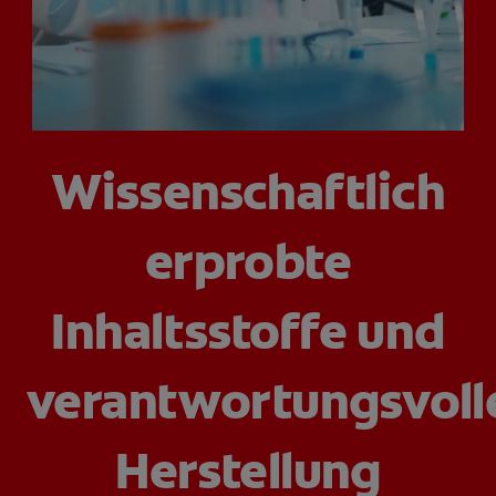
FÜR FACHKREISE
COLGATE® MARKENSHOP
Wissenschaftlich
AT (DE)
erprobte
Inhaltsstoffe und
verantwortungsvoll
Herstellung