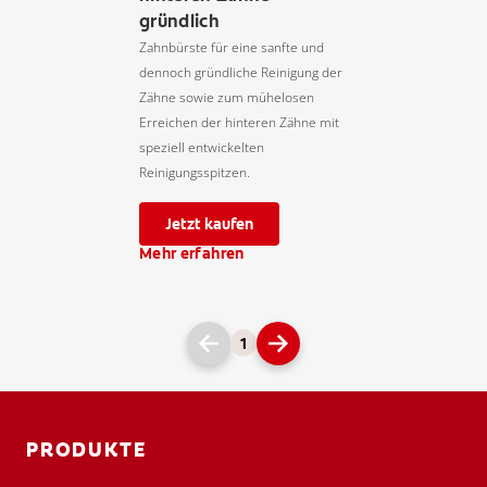
gründlich
Zahnbürste für eine sanfte und
dennoch gründliche Reinigung der
Zähne sowie zum mühelosen
Erreichen der hinteren Zähne mit
speziell entwickelten
Reinigungsspitzen.
Jetzt kaufen
Mehr erfahren
1
PRODUKTE