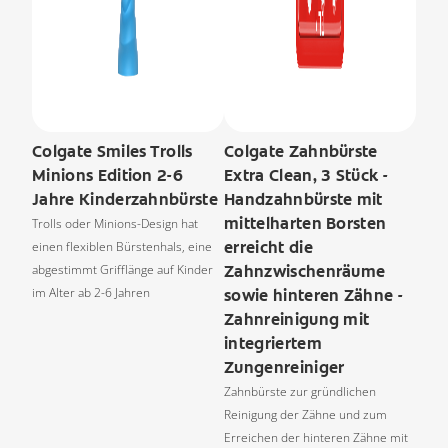
Colgate Smiles Trolls
Colgate Zahnbürste
Minions Edition 2-6
Extra Clean, 3 Stück -
Jahre Kinderzahnbürste
Handzahnbürste mit
mittelharten Borsten
Trolls oder Minions-Design hat
erreicht die
einen flexiblen Bürstenhals, eine
abgestimmt Grifflänge auf Kinder
Zahnzwischenräume
im Alter ab 2-6 Jahren
sowie hinteren Zähne -
Zahnreinigung mit
integriertem
Zungenreiniger
Zahnbürste zur gründlichen
Reinigung der Zähne und zum
Erreichen der hinteren Zähne mit