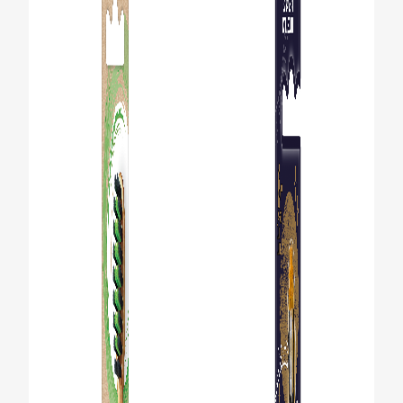
FÜR FACHKREISE
COLGATE® MARKENSHOP
AT (DE)