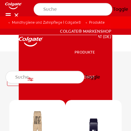
Toggle
Mundhygiene und Zahnpflege | Colgate®
Produkte
FÜR FACHKREISE
COLGATE® MARKENSHOP
AT (DE)
PRODUKTE
PRODUKTE
Zahnbürsten
Toggle
MUNDGESUNDHEIT
Filter
MUNDGESUNDHEIT
MISSION
MISSION