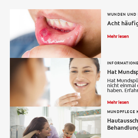
WUNDEN UND 
Acht häufi
Mehr lesen
INFORMATION
Hat Mundsp
Hat Mundspülu
nicht einmal
haben. Erfah
Mehr lesen
MUNDPFLEGE K
Hautaussch
Behandlun