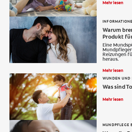
Mehr lesen
INFORMATION
Warum bren
Produkt für
Eine Mundspü
Mundpflegero
Reizungen fü
heraus.
Mehr lesen
WUNDEN UND 
Was sind To
Mehr lesen
MUNDPFLEGE B