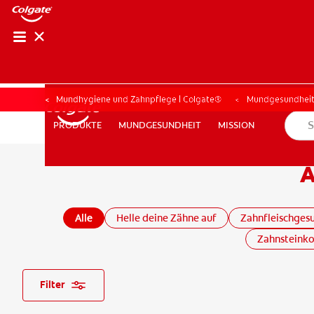
Mundhygiene und Zahnpflege | Colgate®
Mundgesundhei
MUNDGESUNDHEIT
MISSION
PRODUKTE
PRODUKTE
MUNDGESUNDHEIT
MISSION
A
FÜR FACHKREISE
COLGATE® MARKENSHOP
AT (DE)
Alle
Helle deine Zähne auf
Zahnfleischges
Zahnsteinko
Filter