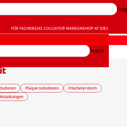
Togg
FÜR FACHKREISE
COLGATE® MARKENSHOP
AT (DE)
Toggle
it
duzieren
Plaque reduzieren
Frischerer Atem
rkrankungen