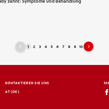
aby zahnt: Symptome und Behandlung
1
2
3
4
5
6
7
8
9
10
KONTAKTIEREN SIE UNS
ht
AT (DE)