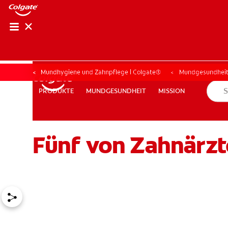
Mundhygiene und Zahnpflege | Colgate®
Mundgesundhei
MUNDGESUNDHEIT
MISSION
PRODUKTE
PRODUKTE
MUNDGESUNDHEIT
MISSION
Fünf von Zahnärz
FÜR FACHKREISE
COLGATE® MARKENSHOP
AT (DE)