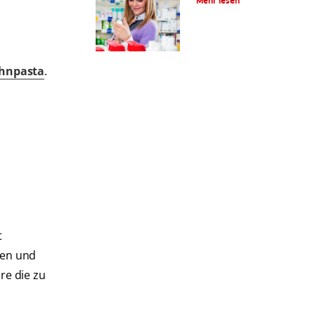
Mehr lesen
ahnpasta
.
t
zen und
re die zu