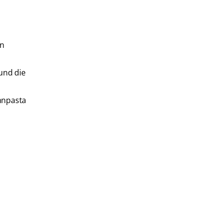
in
und die
ahnpasta