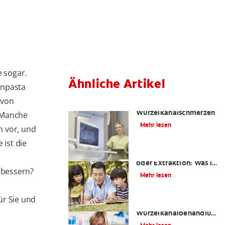
e sogar.
Ähnliche Artikel
hnpasta
 von
Die Wahrheit über
Wurzelkanalschmerzen
 Manche
Mehr lesen
n vor, und
 ist die
Wurzelkanalbehandlung
oder Extraktion: Was ist
rbessern?
das Richtige für mich?
Mehr lesen
ür Sie und
Ist eine
Wurzelkanalbehandlung
schmerzhaft?