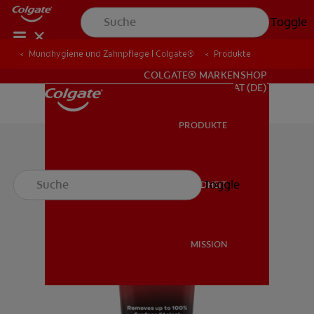
Toggle
Mundhygiene und Zahnpflege | Colgate®
Produkte
FÜR FACHKREISE
COLGATE® MARKENSHOP
AT (DE)
PRODUKTE
PRODUKTE
Toggle
MUNDGESUNDHEIT
MUNDGESUNDHEIT
MISSION
MISSION