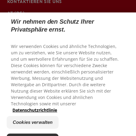
KONTAKTIEREN SIE UNS
AT (DE)
Wir nehmen den Schutz Ihrer
http://cpgabaprofessional.at/
Privatsphäre ernst.
Wir verwenden Cookies und ähnliche Technologien,
um zu verstehen, wie Sie unsere Website nutzen,
und um wertvollere Erfahrungen für Sie zu schaffen.
Diese Cookies können für verschiedene Zwecke
verwendet werden, einschließlich personalisierter
Werbung, Messung der Websitenutzung und
Wir schätzen Ihr Feedback.
Weitergabe an Drittpartner. Durch die weitere
Nutzung dieser Website erklären Sie sich mit der
Verwendung von Cookies und ähnlichen
© 2026 Colgate-Palmolive Company. Alle Rechte
Technologien sowie mit unserer
Wie zufrieden waren Sie heute mit Ihrer Erfahrung auf unserer
vorbehalten
Website?
Datenschutzrichtlinie
1
2
3
4
5
Nutzungsbedingungen
Cookies verwalten
Datenschutzrichtlinie
Weiter