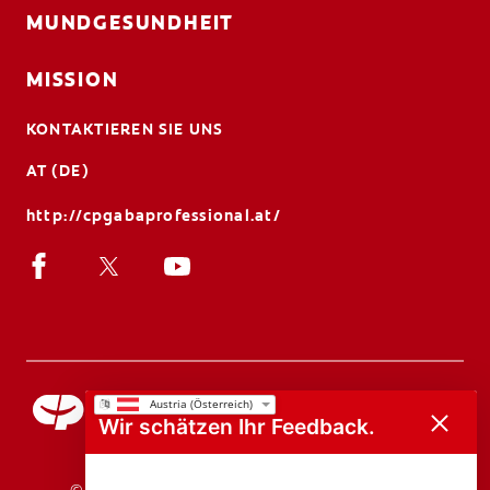
MUNDGESUNDHEIT
MISSION
KONTAKTIEREN SIE UNS
AT (DE)
http://cpgabaprofessional.at/
Wir schätzen Ihr Feedback.
© 2026 Colgate-Palmolive Company. Alle Rechte