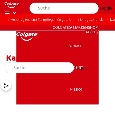
Toggle
Mundhygiene und Zahnpflege | Colgate®
Mundgesundheit
Kan
FÜR FACHKREISE
COLGATE® MARKENSHOP
AT (DE)
PRODUKTE
PRODUKTE
Kann Zahnstein zuhause
entfernt werden?
Toggle
MUNDGESUNDHEIT
MUNDGESUNDHEIT
MISSION
MISSION