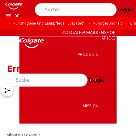
Toggle
Mundhygiene und Zahnpflege | Colgate®
Mundgesundheit
Er
FÜR FACHKREISE
COLGATE® MARKENSHOP
AT (DE)
PRODUKTE
PRODUKTE
Ernährung
Toggle
MUNDGESUNDHEIT
MUNDGESUNDHEIT
MISSION
MISSION
Minuten Lesezeit