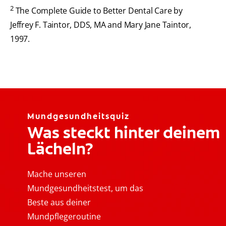
2
The Complete Guide to Better Dental Care by
Jeffrey F. Taintor, DDS, MA and Mary Jane Taintor,
1997.
Mundgesundheitsquiz
Was steckt hinter deinem
Lächeln?
Mache unseren
Mundgesundheitstest, um das
Beste aus deiner
Mundpflegeroutine