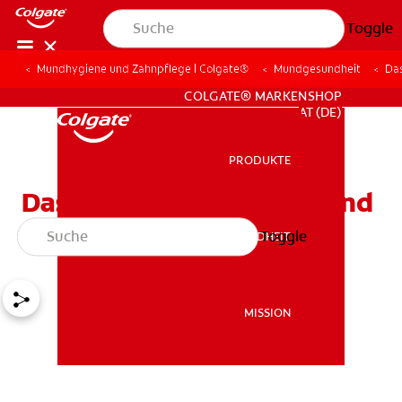
Toggle
Mundhygiene und Zahnpflege | Colgate®
Mundgesundheit
Da
FÜR FACHKREISE
COLGATE® MARKENSHOP
AT (DE)
PRODUKTE
PRODUKTE
Das ABC der Ernährung und
Mundhygiene
Toggle
MUNDGESUNDHEIT
MUNDGESUNDHEIT
MISSION
MISSION