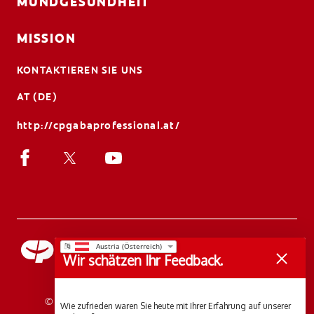
MUNDGESUNDHEIT
MISSION
KONTAKTIEREN SIE UNS
AT (DE)
http://cpgabaprofessional.at/
Wir schätzen Ihr Feedback.
© 2026 Colgate-Palmolive Company. Alle Rechte
Wie zufrieden waren Sie heute mit Ihrer Erfahrung auf unserer
vorbehalten