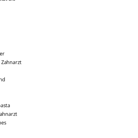
er
r Zahnarzt
and
pasta
Zahnarzt
nes