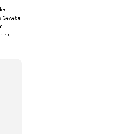
der
as Gewebe
um
rnen,