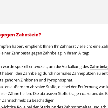
a gegen Zahnstein?
mpfen haben, empfiehlt Ihnen Ihr Zahnarzt vielleicht eine Za
e einer Zahnpasta gegen Zahnbelag in Ihrem Alltag:
 wurde speziell entwickelt, um die Verkalkung des
Zahnbela
it haben, den Zahnbelag durch normales Zähneputzen zu ent
asta gehören Zinkionen und Pyrophosphat.
lten außerdem abrasive Stoffe, die bei der Entfernung von 
rer Zähne helfen. Die abrasiven Stoffe tragen dazu bei, die B
en Zahnschmelz zu beschädigen.
ne wichtige Rolle bei der Stärkung des Zahnschmelzes und schü