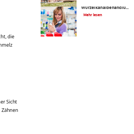
Ist eine
Wurzelkanalbehandlung
schmerzhaft?
Mehr lesen
ht, die
chmelz
er Sicht
en Zähnen