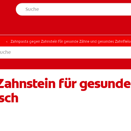
t
Zahnpasta gegen Zahnstein für gesunde Zähne und gesundes Zahnfleis
ahnstein für gesund
sch