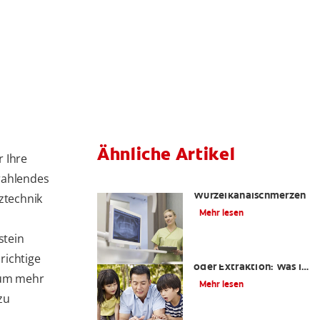
Ähnliche Artikel
r Ihre
trahlendes
Die Wahrheit über
Wurzelkanalschmerzen
ztechnik
Mehr lesen
e
stein
Wurzelkanalbehandlung
richtige
oder Extraktion: Was ist
, um mehr
das Richtige für mich?
Mehr lesen
zu