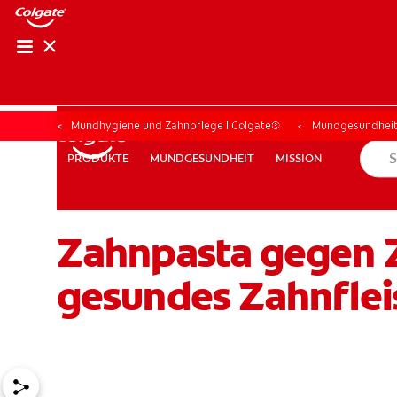
Mundhygiene und Zahnpflege | Colgate®
Mundgesundhei
MUNDGESUNDHEIT
MISSION
PRODUKTE
PRODUKTE
MUNDGESUNDHEIT
MISSION
Zahnpasta gegen Z
FÜR FACHKREISE
COLGATE® MARKENSHOP
AT (DE)
gesundes Zahnflei