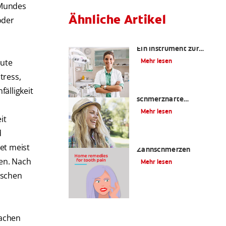
 Mundes
Ähnliche Artikel
oder
Kariesrisikobestimmung:
Ein Instrument zur
Prävention
Mehr lesen
eute
tress,
Zahnfüllungen: Eine
älligkeit
schmerzhafte
Angelegenheit?
Mehr lesen
it
d
4 Hausmittel gegen
et meist
Zahnschmerzen
en. Nach
Mehr lesen
nschen
sachen