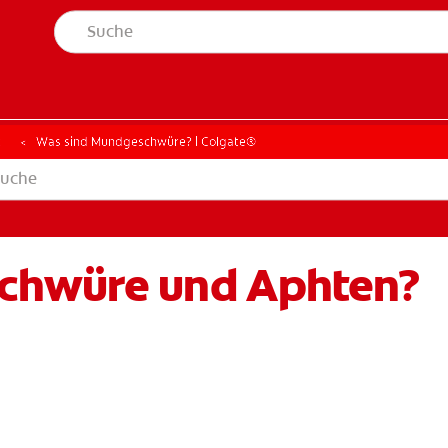
t
Was sind Mundgeschwüre? | Colgate®
chwüre und Aphten?