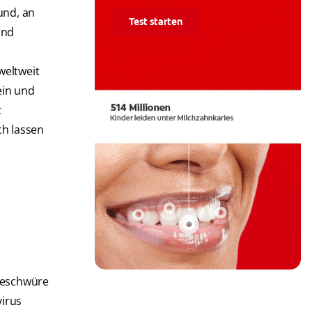
und, an
Test starten
ind
weltweit
ein und
t
h lassen
geschwüre
virus