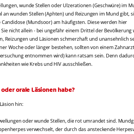
llungen, wunde Stellen oder Ulzerationen (Geschwüre) im M
hl an wunden Stellen (Aphten) und Reizungen im Mund gibt, s
 Candidose (Mundsoor) am häufigsten. Diese werden hier
ie nicht allein - bei ungefähr einem Drittel der Bevölkerung 
ten, Reizungen und Läsionen schmerzhaft und unansehnlich s
iner Woche oder länger bestehen, sollten von einem Zahnarz
ntersuchung entnommen wird) kann ratsam sein. Denn dadurc
nkheiten wie Krebs und HIV ausschließen.
e oder orale Läsionen habe?
Läsion hin:
hwellungen oder wunde Stellen, die rot umrandet sind. Mund
Lippenherpes verwechselt, der durch das ansteckende Herpes