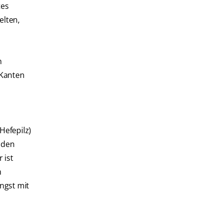
tes
elten,
n
 Kanten
Hefepilz)
 den
 ist
m
ngst mit