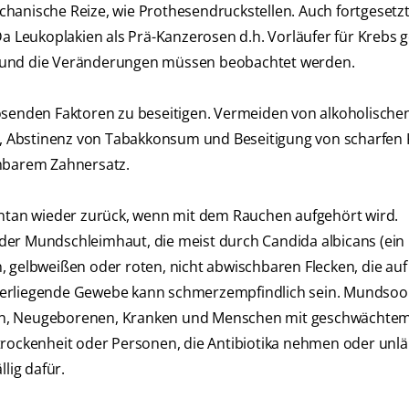
hanische Reize, wie Prothesendruckstellen. Auch fortgesetz
Leukoplakien als Prä-Kanzerosen d.h. Vorläufer für Krebs g
n und die Veränderungen müssen beobachtet werden.
ösenden Faktoren zu beseitigen. Vermeiden von alkoholische
, Abstinenz von Tabakkonsum und Beseitigung von scharfen
mbarem Zahnersatz.
ontan wieder zurück, wenn mit dem Rauchen aufgehört wird.
n der Mundschleimhaut, die meist durch Candida albicans (ein 
, gelbweißen oder roten, nicht abwischbaren Flecken, die auf
terliegende Gewebe kann schmerzempfindlich sein. Mundsoor
sen, Neugeborenen, Kranken und Menschen mit geschwächte
ckenheit oder Personen, die Antibiotika nehmen oder unlä
lig dafür.