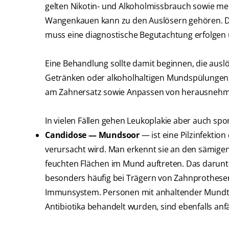
gelten Nikotin- und Alkoholmissbrauch sowie mec
Wangenkauen kann zu den Auslösern gehören. Da 
muss eine diagnostische Begutachtung erfolge
Eine Behandlung sollte damit beginnen, die ausl
Getränken oder alkoholhaltigen Mundspülungen
am Zahnersatz sowie Anpassen von herausneh
In vielen Fällen gehen Leukoplakie aber auch sp
Candidose — Mundsoor
— ist eine Pilzinfektio
verursacht wird. Man erkennt sie an den sämigen
feuchten Flächen im Mund auftreten. Das darun
besonders häufig bei Trägern von Zahnprothe
Immunsystem. Personen mit anhaltender Mundtro
Antibiotika behandelt wurden, sind ebenfalls anfäl