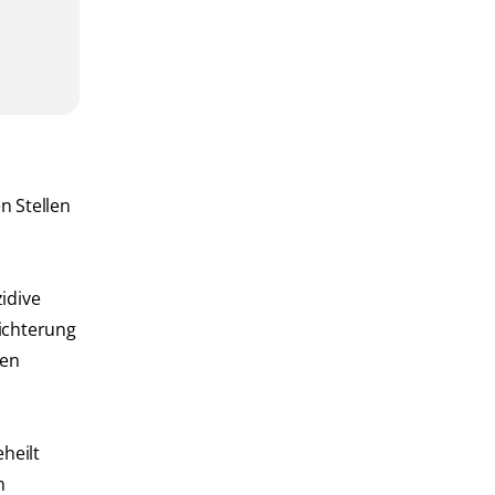
n Stellen
idive
eichterung
den
heilt
n