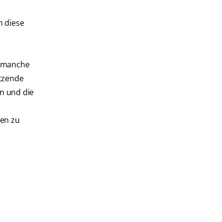
n diese
r manche
itzende
n und die
hen zu