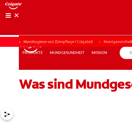
Mundhygiene und Zahnpflege | Colgate®
Mundgesundhei
MUNDGESUNDHEIT
MISSION
PRODUKTE
PRODUKTE
MUNDGESUNDHEIT
MISSION
Was sind Mundges
FÜR FACHKREISE
COLGATE® MARKENSHOP
AT (DE)