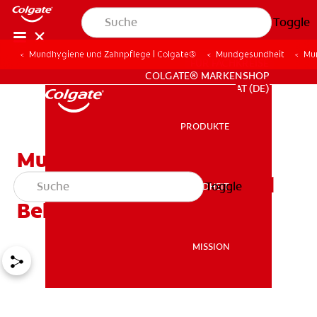
Toggle
Mundhygiene und Zahnpflege | Colgate®
Mundgesundheit
Mu
FÜR FACHKREISE
COLGATE® MARKENSHOP
AT (DE)
PRODUKTE
PRODUKTE
Mundwinkelentzündung:
Ursachen, Symptome und
Toggle
MUNDGESUNDHEIT
MUNDGESUNDHEIT
Behandlung
MISSION
MISSION