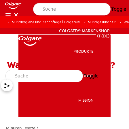
Toggle
Mundhygiene und Zahnpflege | Colgate®
Mundgesundheit
Wa
FÜR FACHKREISE
COLGATE® MARKENSHOP
AT (DE)
PRODUKTE
PRODUKTE
Was sind Zahnimplantate?
Toggle
MUNDGESUNDHEIT
MUNDGESUNDHEIT
MISSION
MISSION
Minuten Lesezeit