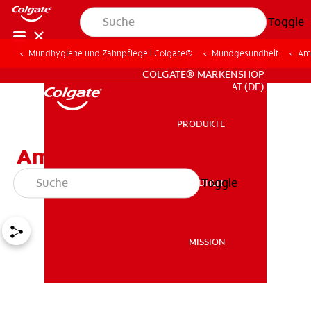
Toggle
Mundhygiene und Zahnpflege | Colgate®
Mundgesundheit
Ama
FÜR FACHKREISE
COLGATE® MARKENSHOP
AT (DE)
PRODUKTE
PRODUKTE
Amalgam - Ein
Gesundheitsrisiko?
Toggle
MUNDGESUNDHEIT
MUNDGESUNDHEIT
MISSION
MISSION