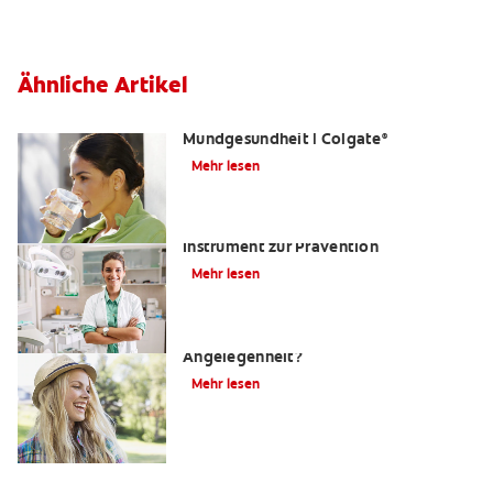
Ähnliche Artikel
Was ist Fluorid? | Grundlagen der
Mundgesundheit | Colgate
®
Mehr lesen
Kariesrisikobestimmung: Ein
Instrument zur Prävention
Mehr lesen
Zahnfüllungen: Eine schmerzhafte
Angelegenheit?
Mehr lesen