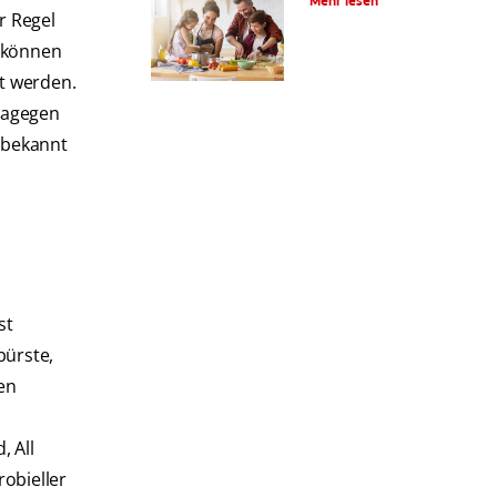
Mehr lesen
r Regel
n können
t werden.
dagegen
 bekannt
st
bürste,
en
, All
obieller