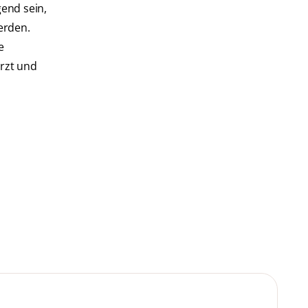
end sein,
erden.
e
rzt und