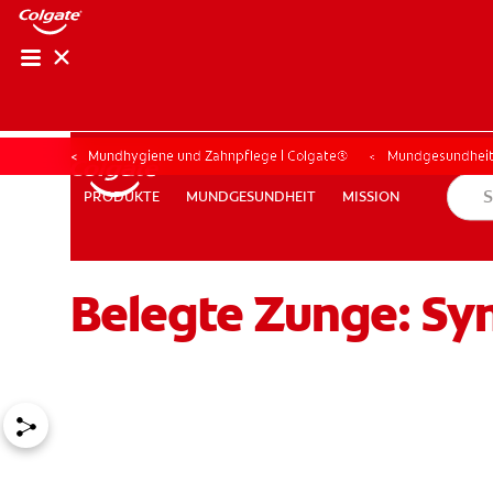
Mundhygiene und Zahnpflege | Colgate®
Mundgesundhei
MUNDGESUNDHEIT
MISSION
PRODUKTE
PRODUKTE
MUNDGESUNDHEIT
MISSION
Belegte Zunge: S
FÜR FACHKREISE
COLGATE® MARKENSHOP
AT (DE)