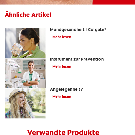
Ähnliche Artikel
Was ist Fluorid? | Grundlagen der
Mundgesundheit | Colgate
®
Mehr lesen
Kariesrisikobestimmung: Ein
Instrument zur Prävention
Mehr lesen
Zahnfüllungen: Eine schmerzhafte
Angelegenheit?
Mehr lesen
Verwandte Produkte