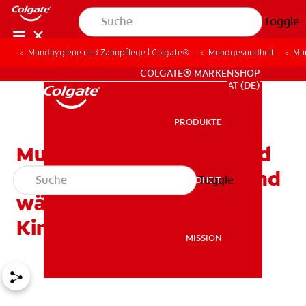
Toggle
Mundhygiene und Zahnpflege | Colgate®
Mundgesundheit
Mu
FÜR FACHKREISE
COLGATE® MARKENSHOP
AT (DE)
PRODUKTE
PRODUKTE
Mundgesundheit während
der Schwangerschaft – und
Toggle
MUNDGESUNDHEIT
MUNDGESUNDHEIT
während der frühen
Kindheit
MISSION
MISSION