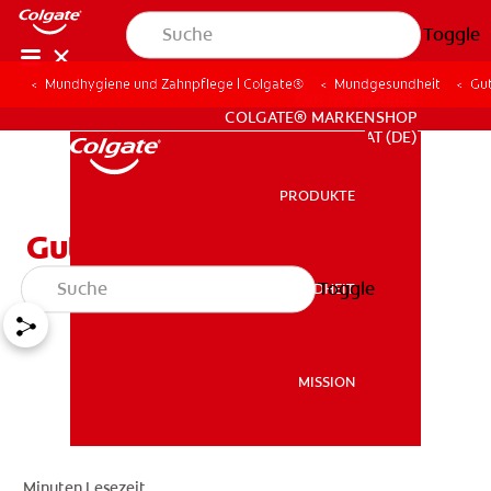
Toggle
Mundhygiene und Zahnpflege | Colgate®
Mundgesundheit
Gu
FÜR FACHKREISE
COLGATE® MARKENSHOP
AT (DE)
PRODUKTE
PRODUKTE
Gute Mundgesundheit
Toggle
MUNDGESUNDHEIT
MUNDGESUNDHEIT
MISSION
MISSION
Minuten Lesezeit