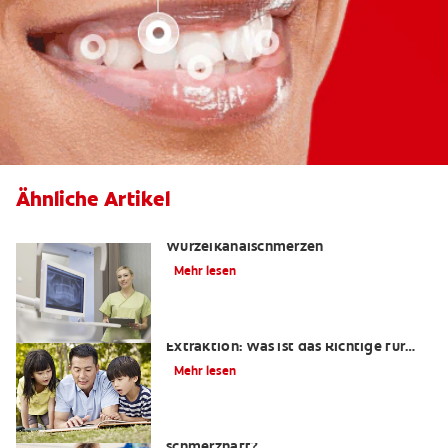
Ähnliche Artikel
Die Wahrheit über
Wurzelkanalschmerzen
Mehr lesen
Wurzelkanalbehandlung oder
Extraktion: Was ist das Richtige für
mich?
Mehr lesen
Ist eine Wurzelkanalbehandlung
schmerzhaft?