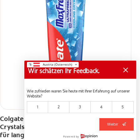
Wir schätzen Ihr Feedback.
Wie zufrieden waren Sie heute mit Ihrer Erfahrung auf unserer
Website?
1
2
3
4
5
Colgate Zahnpasta Max Fresh Cooling
Weiter
Crystals 75 ml - effektive Zahnreinigung
für langanhaltende Frische und ein
Powered by