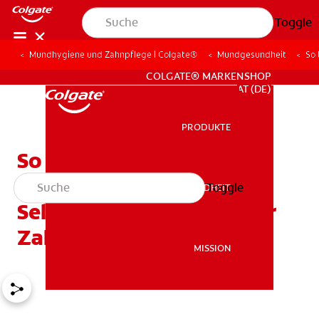
Toggle
Mundhygiene und Zahnpflege | Colgate®
Mundgesundheit
So 
FÜR FACHKREISE
COLGATE® MARKENSHOP
AT (DE)
PRODUKTE
PRODUKTE
So beugen Sie einer
trockenen Alveole vor:
Toggle
MUNDGESUNDHEIT
MUNDGESUNDHEIT
Selbstfürsorge nach einer
Zahnextraktion
MISSION
MISSION