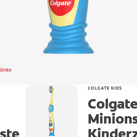
bürste
COLGATE KIDS
Colgate
Minions
ste
Kinder