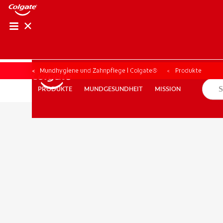
Mundhygiene und Zahnpflege | Colgate®
Produkte
MUNDGESUNDHEIT
MISSION
PRODUKTE
PRODUKTE
MUNDGESUNDHEIT
MISSION
FÜR FACHKREISE
COLGATE® MARKENSHOP
AT (DE)