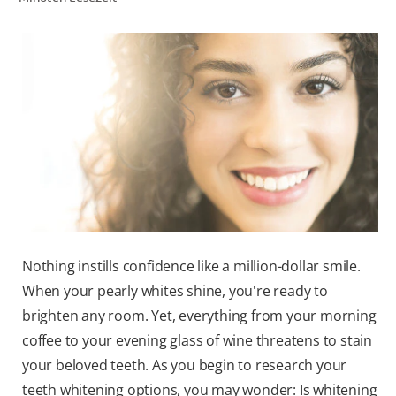
FÜR FACHKREISE
COLGATE® MARKENSHOP
AT (DE)
Nothing instills confidence like a million-dollar smile.
When your pearly whites shine, you're ready to
brighten any room. Yet, everything from your morning
coffee to your evening glass of wine threatens to stain
your beloved teeth. As you begin to research your
teeth whitening options, you may wonder: Is whitening