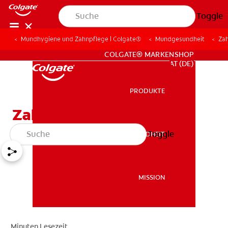
Toggle
Mundhygiene und Zahnpflege | Colgate®
Mundgesundheit
Za
FÜR FACHKREISE
COLGATE® MARKENSHOP
AT (DE)
PRODUKTE
PRODUKTE
Zahnanatomie
Toggle
MUNDGESUNDHEIT
MUNDGESUNDHEIT
MISSION
MISSION
Minuten Lesezeit