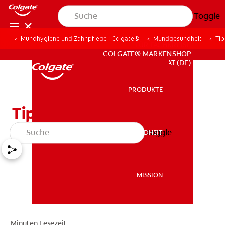
Toggle
Mundhygiene und Zahnpflege | Colgate®
Mundgesundheit
Ti
FÜR FACHKREISE
COLGATE® MARKENSHOP
AT (DE)
PRODUKTE
PRODUKTE
Tipps gegen Mundgeruch
Toggle
MUNDGESUNDHEIT
MUNDGESUNDHEIT
MISSION
MISSION
Minuten Lesezeit