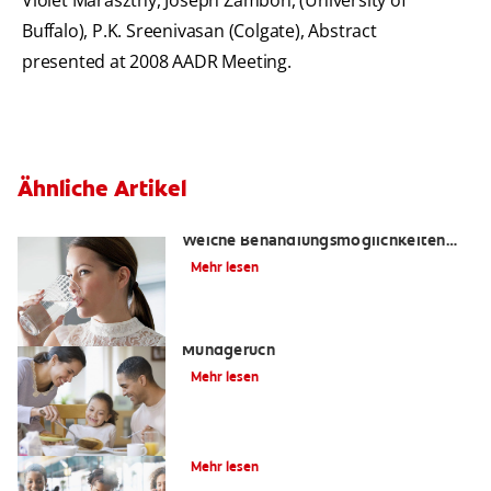
Violet Maraszthy, Joseph Zambon, (University of
Buffalo), P.K. Sreenivasan (Colgate), Abstract
presented at 2008 AADR Meeting.
Ähnliche Artikel
Mundgeruch durch Mundtrockenheit:
Welche Behandlungsmöglichkeiten
gibt es?
Mehr lesen
Tipps gegen morgendlichen
Mundgeruch
Mehr lesen
Wie entsteht schlechter Atem?
Mehr lesen