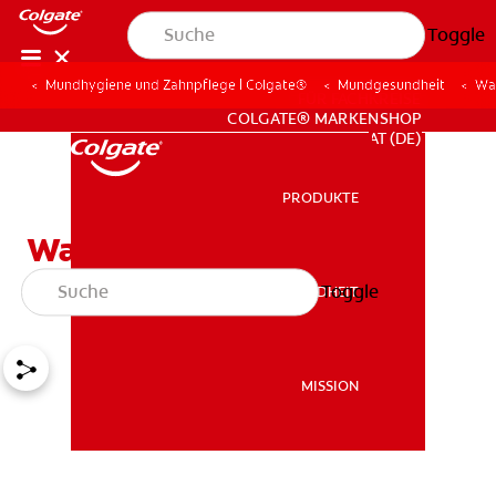
Toggle
Mundhygiene und Zahnpflege | Colgate®
Mundgesundheit
Wa
FÜR FACHKREISE
COLGATE® MARKENSHOP
AT (DE)
PRODUKTE
PRODUKTE
Was sind Kronen und
Brücken?
Toggle
MUNDGESUNDHEIT
MUNDGESUNDHEIT
MISSION
MISSION