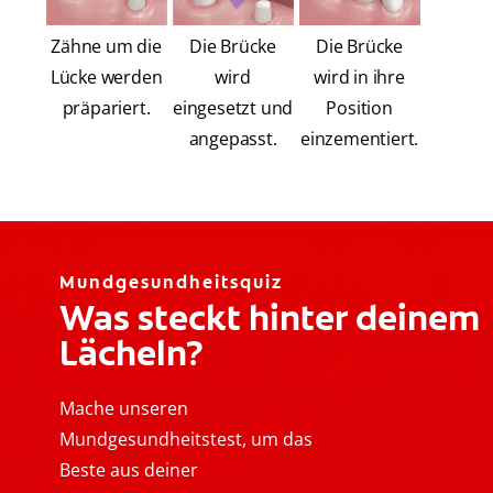
Zähne um die
Die Brücke
Die Brücke
Lücke werden
wird
wird in ihre
präpariert.
eingesetzt und
Position
angepasst.
einzementiert.
Mundgesundheitsquiz
Was steckt hinter deinem
Lächeln?
Mache unseren
Mundgesundheitstest, um das
Beste aus deiner