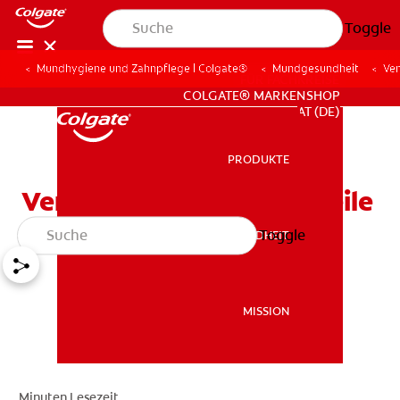
Toggle
Mundhygiene und Zahnpflege | Colgate®
Mundgesundheit
Ven
FÜR FACHKREISE
COLGATE® MARKENSHOP
AT (DE)
PRODUKTE
PRODUKTE
Veneers: Vor- und Nachteile
Toggle
MUNDGESUNDHEIT
MUNDGESUNDHEIT
MISSION
MISSION
Minuten Lesezeit