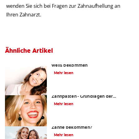
wenden Sie sich bei Fragen zur Zahnaufhellung an
Ihren Zahnarzt.
Ähnliche Artikel
Die besten Tipps wie Sie gelbe Zähne
weiß bekommen
Mehr lesen
Das Einmaleins der Bleaching-
Zahnpasten - Grundlagen der
Zahnaufhellung für jeden Tag
Mehr lesen
Kann man mit einem UV Licht weißere
Zähne bekommen?
Mehr lesen