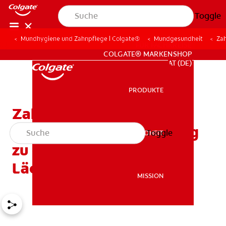
Toggle
Mundhygiene und Zahnpflege | Colgate®
Mundgesundheit
Zah
FÜR FACHKREISE
COLGATE® MARKENSHOP
AT (DE)
PRODUKTE
PRODUKTE
Zahnaufhellung mit
Bananenschalen: Der Weg
Toggle
MUNDGESUNDHEIT
MUNDGESUNDHEIT
zu einem strahlenderem
Lächeln?
MISSION
MISSION