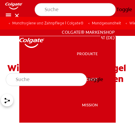
Toggle
Mundhygiene und Zahnpflege | Colgate®
Mundgesundheit
Wie
FÜR FACHKREISE
COLGATE® MARKENSHOP
AT (DE)
PRODUKTE
PRODUKTE
Wie Sie Zahnaufhellungsgel
sicher zu Hause verwenden
Toggle
MUNDGESUNDHEIT
MUNDGESUNDHEIT
MISSION
MISSION