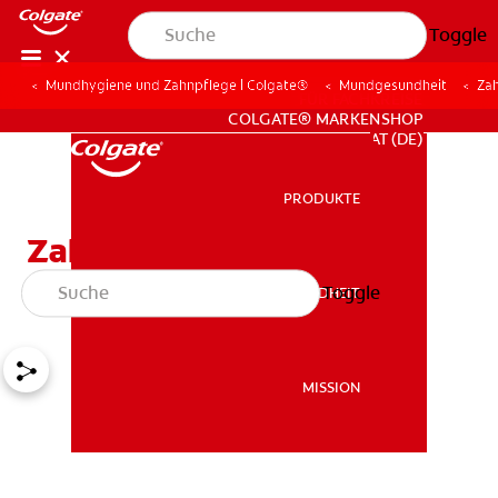
Toggle
Mundhygiene und Zahnpflege | Colgate®
Mundgesundheit
Zah
FÜR FACHKREISE
COLGATE® MARKENSHOP
AT (DE)
PRODUKTE
PRODUKTE
Zahnentfernung /
Extraktion
Toggle
MUNDGESUNDHEIT
MUNDGESUNDHEIT
MISSION
MISSION