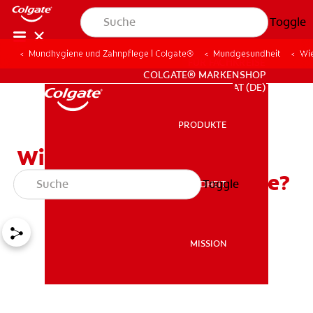
Toggle
Mundhygiene und Zahnpflege | Colgate®
Mundgesundheit
Wie
FÜR FACHKREISE
COLGATE® MARKENSHOP
AT (DE)
PRODUKTE
PRODUKTE
Wie pflege ich als
Erwachsener meine Zähne?
Toggle
MUNDGESUNDHEIT
MUNDGESUNDHEIT
MISSION
MISSION