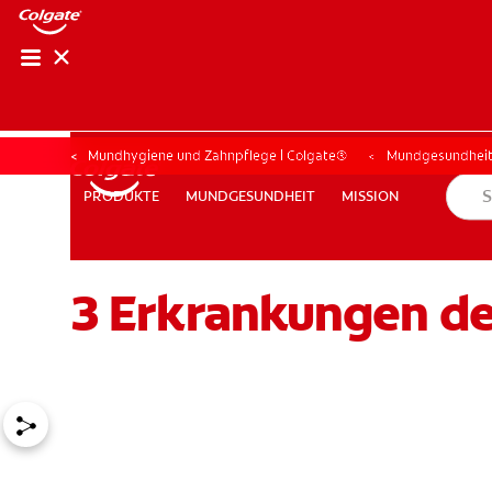
Mundhygiene und Zahnpflege | Colgate®
Mundgesundhei
MUNDGESUNDHEIT
MISSION
PRODUKTE
PRODUKTE
MUNDGESUNDHEIT
MISSION
3 Erkrankungen de
FÜR FACHKREISE
COLGATE® MARKENSHOP
AT (DE)