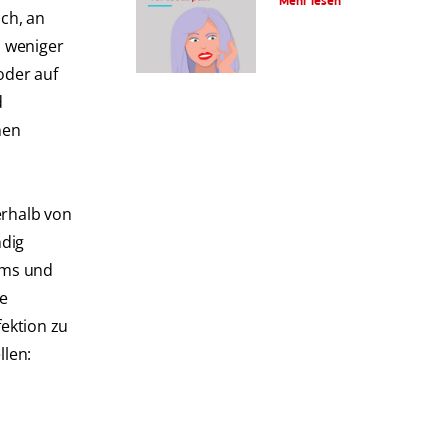
Mehr lesen
ch, an
n weniger
oder auf
d
nen
erhalb von
ndig
ems und
ne
ektion zu
llen: