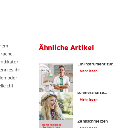
hrem
Ähnliche Artikel
Sprache
Kariesrisikobestimmung:
Indikator
Ein Instrument zur
enn es ihr
Prävention
Mehr lesen
den oder
lleicht
Zahnfüllungen: Eine
schmerzhafte
Angelegenheit?
Mehr lesen
4 Hausmittel gegen
Zahnschmerzen