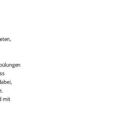
eten,
spülungen
ass
dabei,
e,
d mit