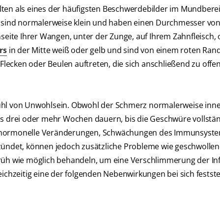
lten als eines der häufigsten Beschwerdebilder im Mundberei
ie sind normalerweise klein und haben einen Durchmesser vo
nseite Ihrer Wangen, unter der Zunge, auf Ihrem Zahnfleisch, 
rs
in der Mitte weiß oder gelb und sind von einem roten Ran
ecken oder Beulen auftreten, die sich anschließend zu offe
fühl von Unwohlsein. Obwohl der Schmerz normalerweise inn
es drei oder mehr Wochen dauern, bis die Geschwüre vollstä
s, hormonelle Veränderungen, Schwächungen des Immunsyst
tzündet, können jedoch zusätzliche Probleme wie geschwolle
früh wie möglich behandeln, um eine Verschlimmerung der Inf
ichzeitig eine der folgenden Nebenwirkungen bei sich festste