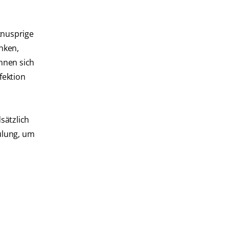
knusprige
inken,
nnen sich
fektion
sätzlich
ülung, um