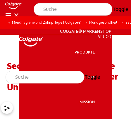
Toggle
Mundhygiene und Zahnpflege | Colgate®
Mundgesundheit
Sed
FÜR FACHKREISE
COLGATE® MARKENSHOP
AT (DE)
PRODUKTE
PRODUKTE
Sedierung und Anästhesie
beim Zahnarzt: Was ist der
Toggle
MUNDGESUNDHEIT
MUNDGESUNDHEIT
Unterschied?
MISSION
MISSION