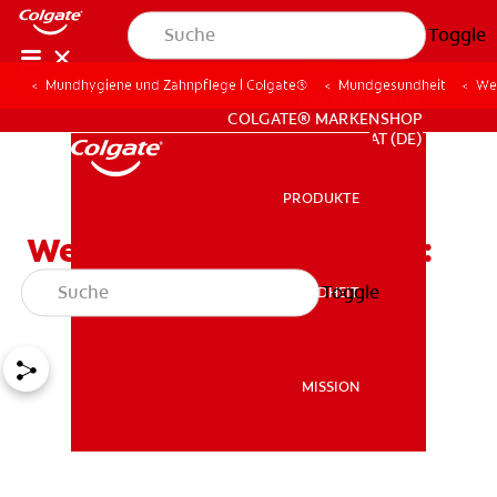
Toggle
Mundhygiene und Zahnpflege | Colgate®
Mundgesundheit
Wei
FÜR FACHKREISE
COLGATE® MARKENSHOP
AT (DE)
PRODUKTE
PRODUKTE
Weisheitszahnextraktion:
Was Sie erwartet
Toggle
MUNDGESUNDHEIT
MUNDGESUNDHEIT
MISSION
MISSION