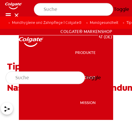
Toggle
Mundhygiene und Zahnpflege | Colgate®
Mundgesundheit
Ti
FÜR FACHKREISE
COLGATE® MARKENSHOP
AT (DE)
PRODUKTE
PRODUKTE
Tipps zur Linderung von
Zahnschmerzen bei
Toggle
MUNDGESUNDHEIT
MUNDGESUNDHEIT
Nasennebenhöhlenentzündu
MISSION
MISSION