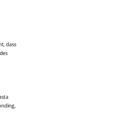
ht, dass
 des
asta
onding,