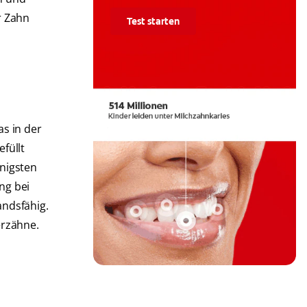
r Zahn
Test starten
s in der
füllt
nigsten
ng bei
andsfähig.
erzähne.