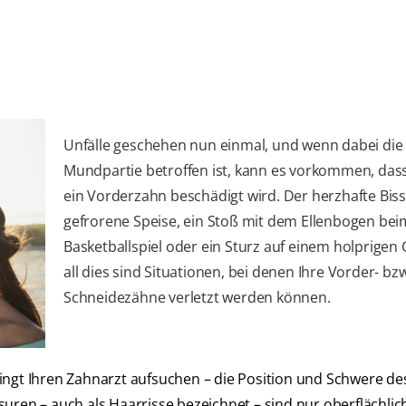
Unfälle geschehen nun einmal, und wenn dabei die
Mundpartie betroffen ist, kann es vorkommen, das
ein Vorderzahn beschädigt wird. Der herzhafte Biss
gefrorene Speise, ein Stoß mit dem Ellenbogen bei
Basketballspiel oder ein Sturz auf einem holprigen 
all dies sind Situationen, bei denen Ihre Vorder- bz
Schneidezähne verletzt werden können.
ingt Ihren Zahnarzt aufsuchen – die Position und Schwere de
uren – auch als Haarrisse bezeichnet – sind nur oberflächlic