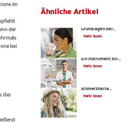
 Krone im
Ähnliche Artikel
pfiehlt
Was ist Fluorid? |
Grundlagen der
enn der
Mundgesundheit |
Mehr lesen
mehrmals
Colgate
®
rone bei
Kariesrisikobestimmung:
Ein Instrument zur
Prävention
Mehr lesen
Zahnfüllungen: Eine
schmerzhafte
Angelegenheit?
s das
Mehr lesen
ließend