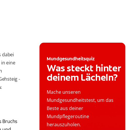
s dabei
Mundgesundheitsquiz
 in eine
Was steckt hinter
m
deinem Lächeln?
Gehsteig -
w.
Mache unseren
Mundgesundheitstest, um das
Beste aus deiner
Mundpflegeroutine
s Bruchs
herauszuholen.
h und