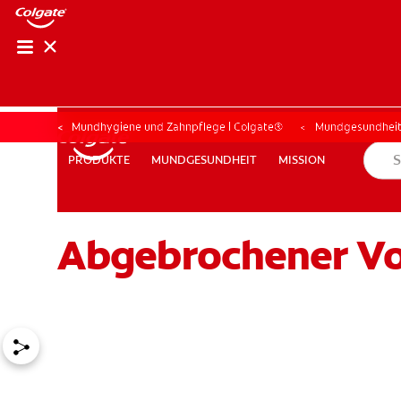
Mundhygiene und Zahnpflege | Colgate®
Mundgesundhei
MUNDGESUNDHEIT
MISSION
PRODUKTE
PRODUKTE
MUNDGESUNDHEIT
MISSION
Abgebrochener Vor
FÜR FACHKREISE
COLGATE® MARKENSHOP
AT (DE)