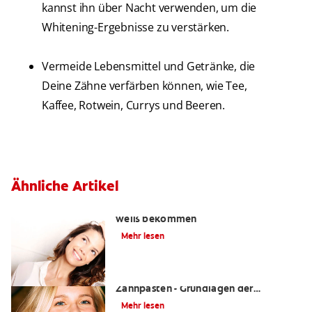
kannst ihn über Nacht verwenden, um die
Whitening-Ergebnisse zu verstärken.
Vermeide Lebensmittel und Getränke, die
Deine Zähne verfärben können, wie Tee,
Kaffee, Rotwein, Currys und Beeren.
Ähnliche Artikel
Die besten Tipps wie Sie gelbe Zähne
weiß bekommen
Mehr lesen
Das Einmaleins der Bleaching-
Zahnpasten - Grundlagen der
Zahnaufhellung für jeden Tag
Mehr lesen