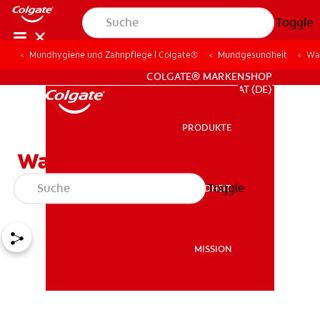
Toggle
Mundhygiene und Zahnpflege | Colgate®
Mundgesundheit
Was
FÜR FACHKREISE
COLGATE® MARKENSHOP
AT (DE)
PRODUKTE
PRODUKTE
Was ist ein
Zahnaufhellungs-Set?
Toggle
MUNDGESUNDHEIT
MUNDGESUNDHEIT
MISSION
MISSION