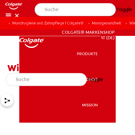
Toggle
Mundhygiene und Zahnpflege | Colgate®
Mundgesundheit
Wie
FÜR FACHKREISE
COLGATE® MARKENSHOP
AT (DE)
PRODUKTE
PRODUKTE
Wie pflege ich die Zähne
meines Kleinkindes?
Toggle
MUNDGESUNDHEIT
MUNDGESUNDHEIT
MISSION
MISSION