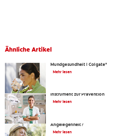
Ähnliche Artikel
Was ist Fluorid? | Grundlagen der
Mundgesundheit | Colgate
®
Mehr lesen
Kariesrisikobestimmung: Ein
Instrument zur Prävention
Mehr lesen
Zahnfüllungen: Eine schmerzhafte
Angelegenheit?
Mehr lesen