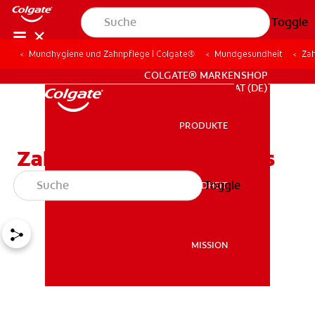
Toggle
Mundhygiene und Zahnpflege | Colgate®
Mundgesundheit
Za
FÜR FACHKREISE
COLGATE® MARKENSHOP
AT (DE)
PRODUKTE
PRODUKTE
Zahnversiegelungen: Was
Sie wissen müssen
Toggle
MUNDGESUNDHEIT
MUNDGESUNDHEIT
MISSION
MISSION