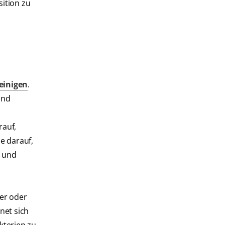
ition zu
reinigen
.
und
rauf,
e darauf,
e und
er oder
net sich