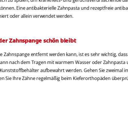
isch zu spülen, um krankheits- und geruchsverursachende Ba
 können. Eine antibakterielle Zahnpasta und rezeptfreie antiba
rt oder allein verwendet werden.
der Zahnspange schön bleibt
re Zahnspange entfernt werden kann, ist es sehr wichtig, das
er kann nach dem Tragen mit warmem Wasser oder Zahnpasta 
Kunststoffbehälter aufbewahrt werden. Gehen Sie zweimal im
en Sie Ihre Zähne regelmäßig beim Kieferorthopäden überpr