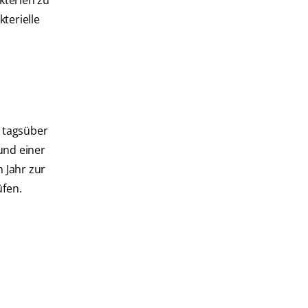
kterien zu
kterielle
s tagsüber
und einer
 Jahr zur
üfen.