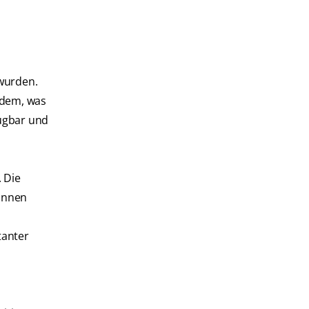
wurden.
hdem, was
fügbar und
 Die
können
tanter