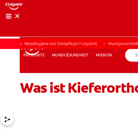
Mundhygiene und Zahnpflege | Colgate®
Mundgesundhei
MUNDGESUNDHEIT
MISSION
PRODUKTE
PRODUKTE
MUNDGESUNDHEIT
MISSION
Was ist Kieferort
FÜR FACHKREISE
COLGATE® MARKENSHOP
AT (DE)