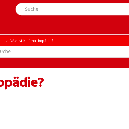
t
Was ist Kieferorthopädie?
hopädie?