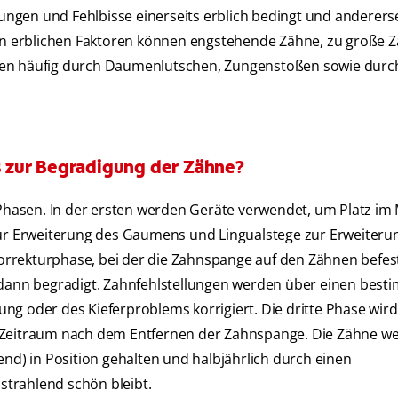
lungen und Fehlbisse einerseits erblich bedingt und anderers
n erblichen Faktoren können engstehende Zähne, zu große 
den häufig durch Daumenlutschen, Zungenstoßen sowie durc
 zur Begradigung der Zähne?
Phasen. In der ersten werden Geräte verwendet, um Platz im
r Erweiterung des Gaumens und Lingualstege zur Erweiteru
Korrekturphase, bei der die Zahnspange auf den Zähnen befest
d dann begradigt. Zahnfehlstellungen werden über einen bes
g oder des Kieferproblems korrigiert. Die dritte Phase wird
n Zeitraum nach dem Entfernen der Zahnspange. Die Zähne w
end) in Position gehalten und halbjährlich durch einen
 strahlend schön bleibt.