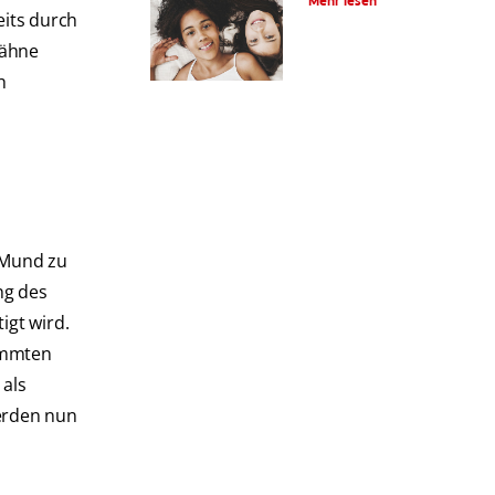
Mehr lesen
eits durch
Zähne
h
 Mund zu
ng des
igt wird.
timmten
 als
erden nun