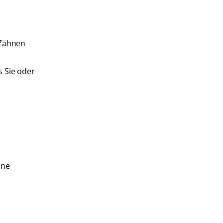
 Zähnen
s Sie oder
ine