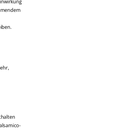
Einwirkung
nehmendem
iben.
ehr,
thalten
alsamico-