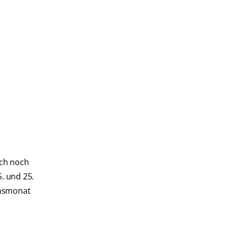
ich noch
. und 25.
ensmonat