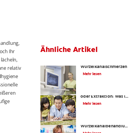
handlung,
Ähnliche Artikel
och Ihr
 lächeln,
Die Wahrheit über
Wurzelkanalschmerzen
ne relativ
Mehr lesen
ndhygiene
sionelle
Wurzelkanalbehandlung
eißeren
oder Extraktion: Was ist
ufige
das Richtige für mich?
Mehr lesen
Ist eine
Wurzelkanalbehandlung
schmerzhaft?