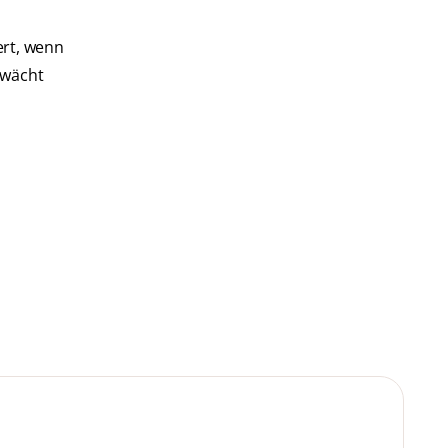
ert, wenn
hwächt