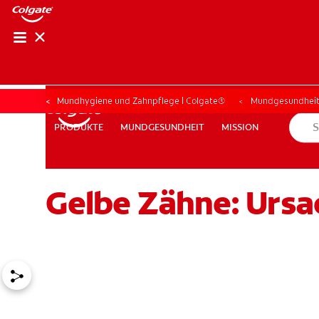
Mundhygiene und Zahnpflege | Colgate®
Mundgesundhei
MUNDGESUNDHEIT
MISSION
PRODUKTE
PRODUKTE
MUNDGESUNDHEIT
MISSION
Gelbe Zähne: Ursa
FÜR FACHKREISE
COLGATE® MARKENSHOP
AT (DE)