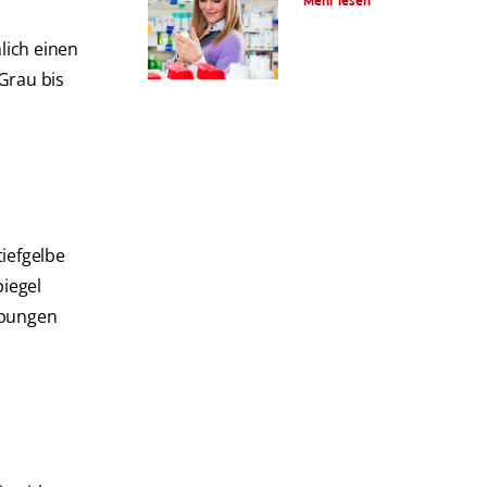
Mehr lesen
lich einen
Grau bis
iefgelbe
piegel
ärbungen