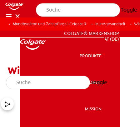
Toggle
Mundhygiene und Zahnpflege | Colgate®
Mundgesundheit
Wie
FÜR FACHKREISE
COLGATE® MARKENSHOP
AT (DE)
PRODUKTE
PRODUKTE
Wie funktioniert
Mundspülung?
Toggle
MUNDGESUNDHEIT
MUNDGESUNDHEIT
MISSION
MISSION