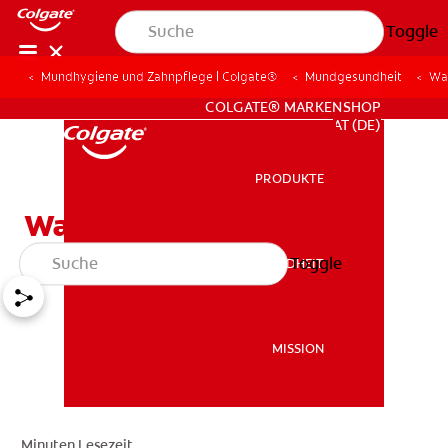
Toggle
Mundhygiene und Zahnpflege | Colgate®
Mundgesundheit
Was
FÜR FACHKREISE
COLGATE® MARKENSHOP
AT (DE)
PRODUKTE
PRODUKTE
Was ist eine Karies?
Toggle
MUNDGESUNDHEIT
MUNDGESUNDHEIT
MISSION
MISSION
Minuten Lesezeit