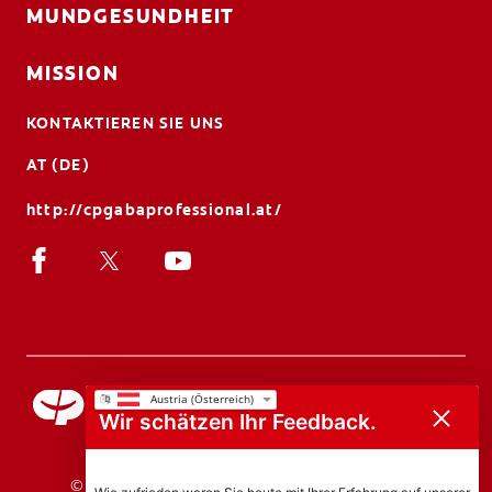
MUNDGESUNDHEIT
MISSION
KONTAKTIEREN SIE UNS
AT (DE)
http://cpgabaprofessional.at/
Wir schätzen Ihr Feedback.
© 2026 Colgate-Palmolive Company. Alle Rechte