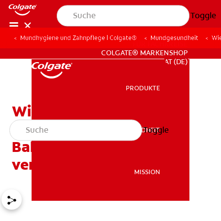
Toggle
Mundhygiene und Zahnpflege | Colgate®
Mundgesundheit
Wie
FÜR FACHKREISE
COLGATE® MARKENSHOP
AT (DE)
PRODUKTE
PRODUKTE
Wie Sie Ihren Zahnersatz
richtig reinigen und
Toggle
MUNDGESUNDHEIT
MUNDGESUNDHEIT
Bakterienbildung
vermeiden
MISSION
MISSION